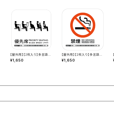
【屋外用】【2枚入り】多言語標
【屋外用】【2枚入り】多言語標
x
識「優先席（白）」- 150x150
識「禁煙（スペイン語/ポルトガ
¥1,650
¥1,650
屋
mm/5言語/新JIS対応/屋外
ル語対応 白）」- 150x150m
1
対応/スマホ連携 政府方針11
m/4言語/スマホ連携 駅も手
カ
言語に対応した標識ステッカ
掛けるデザイン会社のサイン
ー
ステッカー