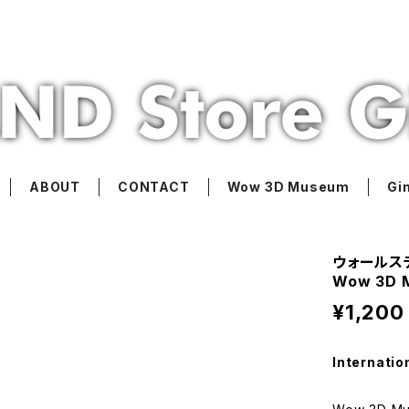
ABOUT
CONTACT
Wow 3D Museum
Gi
ウォールステ
Wow 3D 
¥1,200
Internatio