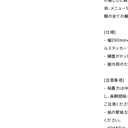
の美しさに触
尚、メニュー
館の全ての展
[仕様]
- 幅290
ルステッカー
- 糊面がド
- 屋内用の
[注意事項]
- 粘着力は
し、長期間貼
ご注意くださ
- 紙の壁紙
ください。