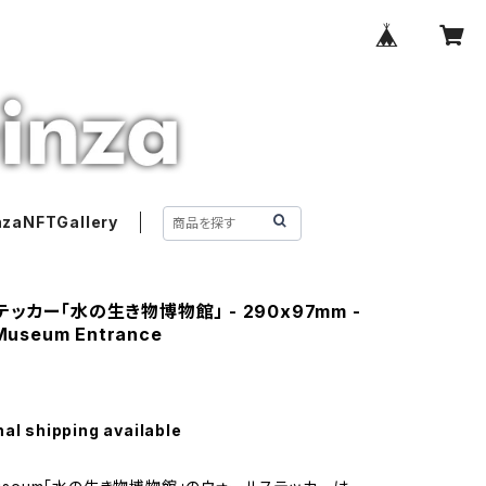
nzaNFTGallery
ッカー「水の生き物博物館」 - 290x97mm -
Museum Entrance
nal shipping available