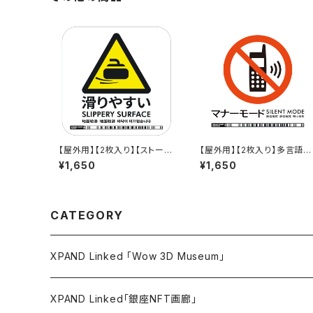
【屋外用】【2枚入り】【ストーン
【屋外用】【2枚入り】多言語標
版】多言語標識「滑りやすい」-
識「マナーモード（白）」- 150
¥1,650
¥1,650
150x150mm/5言語/新JIS
150mm/5言語/新JIS対応/
色/スマホ連携 駅も手掛ける
外対応/スマホ連携 政府方針
デザイン会社のサインステッ
1言語に対応した標識ステッ
カー
ー - GDC-20000000078
6
CATEGORY
XPAND Linked 「Wow 3D Museum」
ウォールステッカー
XPAND Linked「銀座NFT画廊」