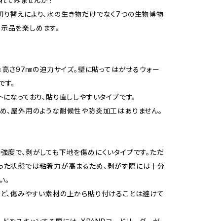
れてみませんか？
切り替えにより、水の生き物だけでなく7つの生物博物
示品を楽しめます。
mm×高さ97㎜の迫力サイズ。壁に貼ってはがせるウォー
です。
ットになっており、貼り直ししやすいタイプです。
ため、屋外用のような耐候性や防炎加工はありません。
中強度で、剥がしても下地を傷めにくいタイプです。ただ
った状態では粘着力が高まるため、剥がす際には十分
い。
など、傷みやすい素材の上から貼り付けることは避けて