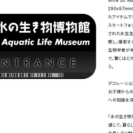
Wow 3D 
290x97
たアイテムで
スマートフォ
された水生生
察し、撮影す
生物学者が本
で、驚くほど
う。
デコレーショ
お子様から大
への知識を深
「水の生き物
通じて、暮ら