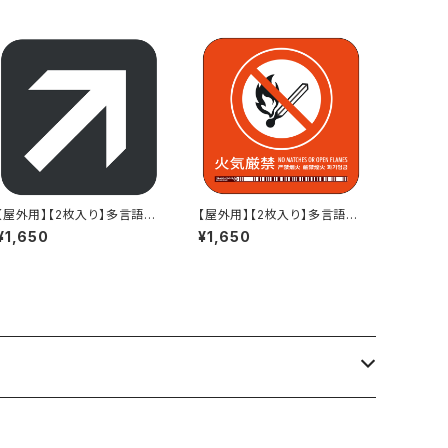
【屋外用】【2枚入り】多言語標
【屋外用】【2枚入り】多言語標
識用「斜め矢印（グレー地・白
識「火気厳禁（赤）」- 150x15
¥1,650
¥1,650
矢印)」- 150x150mm/JIS対
0mm/5言語/新JIS対応/スマ
応/多言語用標識とおそろい
ホ連携 駅も手掛けるデザイン
のステッカー
会社のサインステッカー - GD
C-200000000064-1804