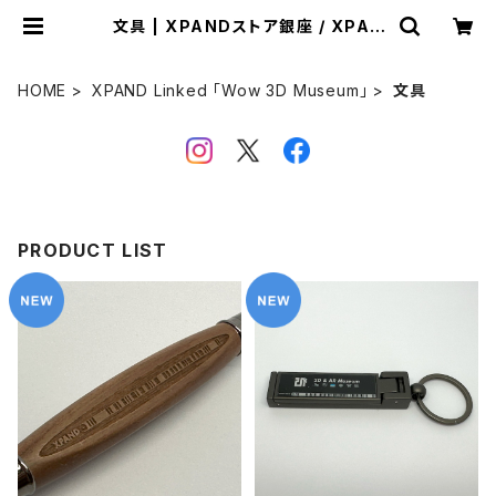
文具 | XPANDストア銀座 / XPAN
D Store Ginza - by XPAND Co
de
HOME
XPAND Linked 「Wow 3D Museum」
文具
PRODUCT LIST