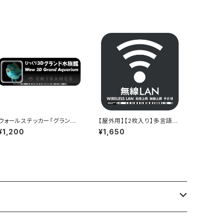
ウォールステッカー「グランド
【屋外用】【2枚入り】多言語標
水族館」 - 290x97mm - W
識「無線LAN」- 150x150m
¥1,200
¥1,650
ow 3D Museum Entrance
m/5言語/新JIS対応/スマホ
連携 駅も手掛けるデザイン会
社のサインステッカー