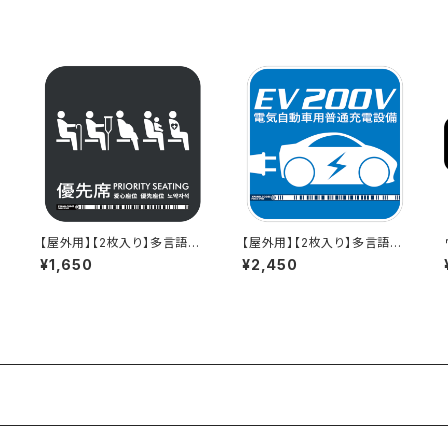
【屋外用】【2枚入り】多言語標
【屋外用】【2枚入り】多言語標
識「優先席（グレー）」- 150x1
識「EV 200V（反射タイプ)」-
¥1,650
¥2,450
50mm/5言語/スマホ連携 駅
150x150mm/英語・日本語/
も手掛けるデザイン会社のサ
スマホ連携 充電器や駅も手
インステッカー
掛けるデザイン会社のサイン
ステッカー