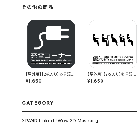
その他の商品
【屋外用】【2枚入り】多言語標
【屋外用】【2枚入り】多言語標
識「充電コーナー」- 150x150
識「優先席（白）」- 150x150
¥1,650
¥1,650
mm/5言語/新JIS対応/スマ
mm/5言語/新JIS対応/屋外
ホ連携 駅も手掛けるデザイン
対応/スマホ連携 政府方針11
会社のサインステッカー
言語に対応した標識ステッカ
ー
CATEGORY
XPAND Linked 「Wow 3D Museum」