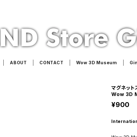
ABOUT
CONTACT
Wow 3D Museum
Gi
マグネットス
Wow 3D 
¥900
Internatio