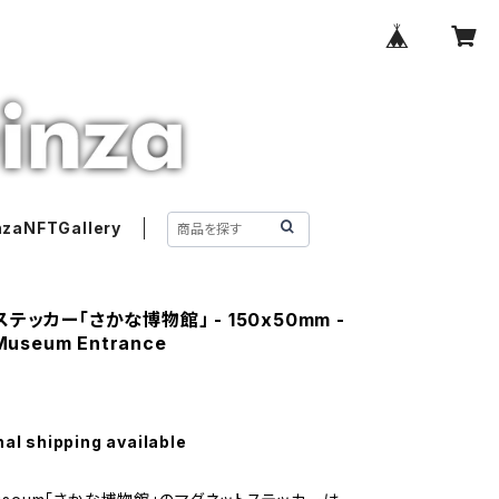
nzaNFTGallery
テッカー「さかな博物館」 - 150x50mm -
Museum Entrance
nal shipping available