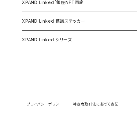
ウォールステッカー
XPAND Linked「銀座NFT画廊」
バリューステッカー
XPAND Linked 標識ステッカー
マグネットステッカー
XPAND Linked シリーズ
アパレル
文具
プライバシーポリシー
特定商取引法に基づく表記