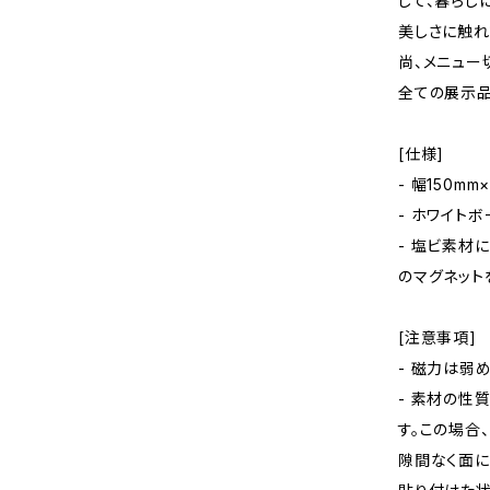
じて、暮らし
美しさに触れ
尚、メニュー
全ての展示品
[仕様]
- 幅150m
- ホワイト
- 塩ビ素材
のマグネット
[注意事項]
- 磁力は弱
- 素材の性
す。この場合
隙間なく面に