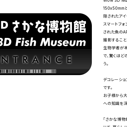
Wow 3D 
150x50
隠されたアイ
スマートフォ
された魚のA
撮影すること
生物学者が本
で、驚くほど
う。
デコレーショ
です。
お子様から大
への知識を深
「さかな博物