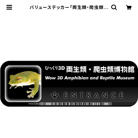
バリューステッカー「両生類・爬虫類博
物館」 - 150x50mm - Wow 3D M
useum Entrance | XPANDスト
ア銀座 / XPAND Store Ginza - b
y XPAND Code