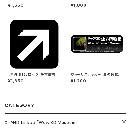
「外国語メニューあります(グレ
ド水族館」「虫の博物館」 - 290
¥1,650
¥1,800
ー)」- 150x150mm/3言語/新J
x97mm - Wow 3D Museum
IS対応/スマホ連携 駅も手掛け
Entrance
るデザイン会社のサインステッ
カー - GDC-20000000005
3-1709
【屋外用】【2枚入り】多言語標識
ウォールステッカー「虫の博物
用「斜め矢印（黒地・白矢印)」- 1
館」 - 290x97mm - Wow 3D
¥1,650
¥1,200
50x150mm/JIS対応/多言語用
Museum Entrance
標識とおそろいのステッカー
CATEGORY
XPAND Linked 「Wow 3D Museum」