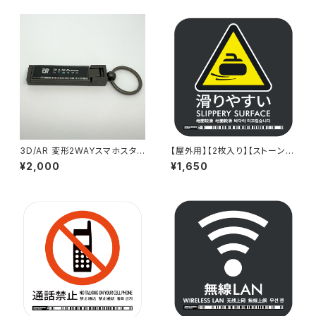
ッカー - GDC-2000000007
るデザイン会社のサインステッ
92
カー - GDC-200000021176
3D/AR 変形2WAYスマホスタン
【屋外用】【2枚入り】【ストーン
ド「Wow 3D Museum」
版】多言語標識「滑りやすい（グ
¥2,000
¥1,650
レー）」- 150x150mm/5言語/
新JIS対応/スマホ連携 駅も手
掛けるデザイン会社のサインス
テッカー - GDC-2000000211
65