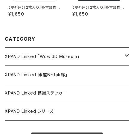
【屋外用】【2枚入り】多言語標識
【屋外用】【2枚入り】多言語標識
「通話禁止（白）」- 150x150m
「無線LAN」- 150x150mm/5言
¥1,650
¥1,650
m/5言語/新JIS対応/屋外対応/
語/新JIS対応/スマホ連携 駅も
スマホ連携 政府方針11言語に
手掛けるデザイン会社のサイン
対応した標識ステッカー - GDC
ステッカー
-200000000784
CATEGORY
XPAND Linked 「Wow 3D Museum」
ウォールステッカー
XPAND Linked「銀座NFT画廊」
バリューステッカー
XPAND Linked 標識ステッカー
マグネットステッカー
XPAND Linked シリーズ
アパレル