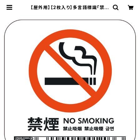
【屋外用】【2枚入り】多言語標識「禁煙
（白）」- 150x150mm/5言語/スマホ
連携 駅も手掛けるデザイン会社のサ
インステッカー | XPANDストア銀座
/ XPAND Store Ginza - by XPA
ND Code