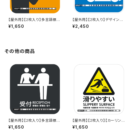
【屋外用】【2枚入り】多言語標識
【屋外用】【2枚入り】デザイン標
「外国語メニューあります(グレ
識「EV QUICK（反射）」- 150x1
¥1,650
¥2,450
ー)」- 150x150mm/3言語/新J
50mm/英語＋日本語/スマホ連
IS対応/スマホ連携 駅も手掛け
携 充電器や駅も手掛けるデザイ
るデザイン会社のサインステッ
ン会社のサインステッカー
カー - GDC-20000000005
3-1709
その他の商品
【屋外用】【2枚入り】多言語標識
【屋外用】【2枚入り】【カーリング
「受付（グレー）」- 150x150m
版】多言語標識「滑りやすい
¥1,650
¥1,650
m/5言語/スマホ連携 駅も手掛
（白）」- 150x150mm/5言語/新
けるデザイン会社のサインステ
JIS色/スマホ連携 駅も手掛け