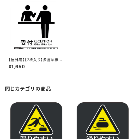
【屋外用】【2枚入り】多言語標識
「受付（白）」- 150x150mm/5言
¥1,650
語/新JIS対応/屋外対応/スマホ
連携 政府方針11言語に対応し
た標識ステッカー - GDC-200
000000782
同じカテゴリの商品