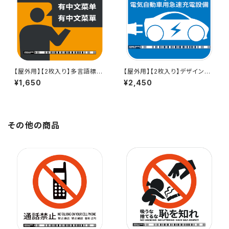
【屋外用】【2枚入り】多言語標識
【屋外用】【2枚入り】デザイン標
「外国語メニューあります(グレ
識「EV QUICK（反射）」- 150x1
¥1,650
¥2,450
ー)」- 150x150mm/3言語/新J
50mm/英語＋日本語/スマホ連
IS対応/スマホ連携 駅も手掛け
携 充電器や駅も手掛けるデザイ
るデザイン会社のサインステッ
ン会社のサインステッカー
カー - GDC-20000000005
3-1709
その他の商品