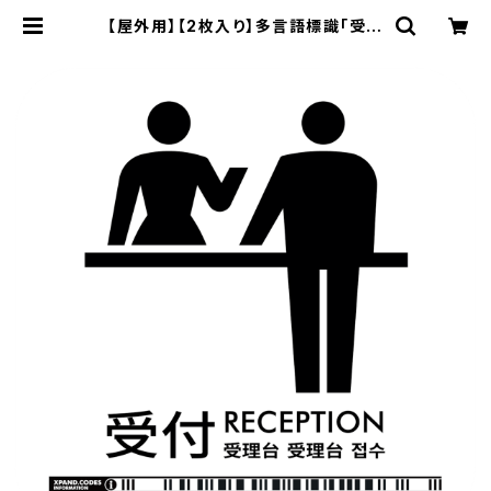
【屋外用】【2枚入り】多言語標識「受付
（白）」- 150x150mm/5言語/新JIS
対応/屋外対応/スマホ連携 政府方針1
1言語に対応した標識ステッカー - G
DC-200000000782 | XPAND
ストア銀座 / XPAND Store Ginza
- by XPAND Code