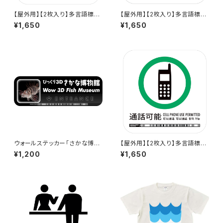
【屋外用】【2枚入り】多言語標識
【屋外用】【2枚入り】多言語標識
「通話禁止（白）」- 150x150m
「禁煙（マナーレス喫煙者向け）」
¥1,650
¥1,650
m/5言語/新JIS対応/屋外対応/
- 150x150mm/2言語/スマホ
スマホ連携 政府方針11言語に
連携 駅も手掛けるデザイン会社
対応した標識ステッカー - GDC
のサインステッカー
-200000000784
ウォールステッカー「さかな博物
【屋外用】【2枚入り】多言語標識
館」 - 290x97mm - Wow 3D
「通話可能（白）」- 150x150m
¥1,200
¥1,650
Museum Entrance
m/5言語/新JIS対応/屋外対応/
スマホ連携 政府方針11言語に
対応した標識ステッカー - GDC
-200000000785