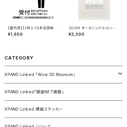
【屋外用】【2枚入り】多言語標識
3D/AR オーガニックコットンT
「受付（白）」- 150x150mm/5言
シャツ「Wow 3D Museum」
¥1,650
¥3,300
語/新JIS対応/屋外対応/スマホ
連携 政府方針11言語に対応し
た標識ステッカー - GDC-200
000000782
CATEGORY
XPAND Linked 「Wow 3D Museum」
ウォールステッカー
XPAND Linked「銀座NFT画廊」
バリューステッカー
XPAND Linked 標識ステッカー
マグネットステッカー
XPAND Linked シリーズ