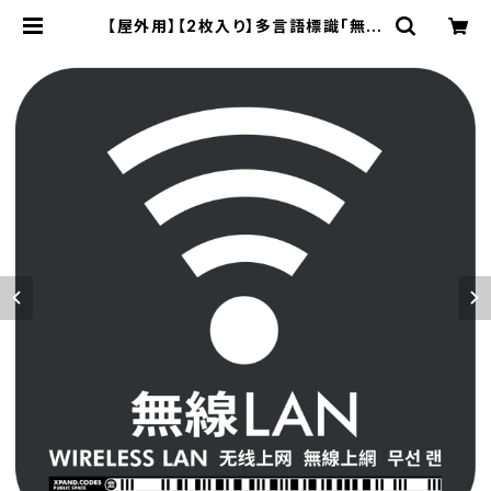
【屋外用】【2枚入り】多言語標識「無線
LAN」- 150x150mm/5言語/新JIS
対応/スマホ連携 駅も手掛けるデザイ
ン会社のサインステッカー | XPAND
ストア銀座 / XPAND Store Ginza
- by XPAND Code