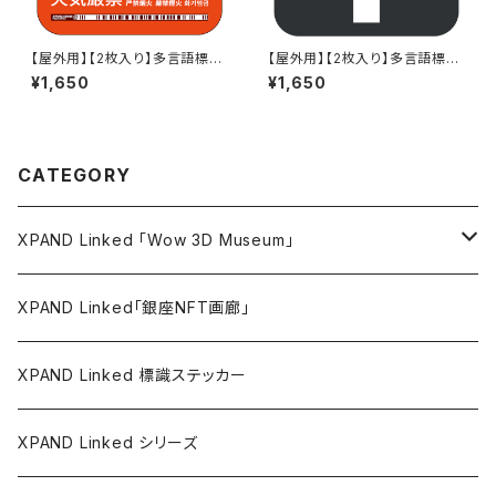
【屋外用】【2枚入り】多言語標識
【屋外用】【2枚入り】多言語標識
「火気厳禁（赤）」- 150x150m
用「矢印（グレー地・白矢印)」- 1
¥1,650
¥1,650
m/5言語/新JIS対応/スマホ連
50x150mm/JIS対応/多言語用
携 駅も手掛けるデザイン会社の
標識とおそろいのステッカー
サインステッカー - GDC-200
000000064-1804
CATEGORY
XPAND Linked 「Wow 3D Museum」
ウォールステッカー
XPAND Linked「銀座NFT画廊」
バリューステッカー
XPAND Linked 標識ステッカー
マグネットステッカー
XPAND Linked シリーズ